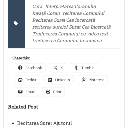
Cora
Interpretarea Coranului
învață Coran
recitarea Coranului
Recitarea Surei Cea încercată
recitarea sureiof Surat Cea încercată
Traducerea Coranului cu video text
traducerea Coranului în română
Share this:
Facebook
X
Tumblr
Reddit
LinkedIn
Pinterest
Email
Print
Related Post
Recitarea Surei Ajutorul