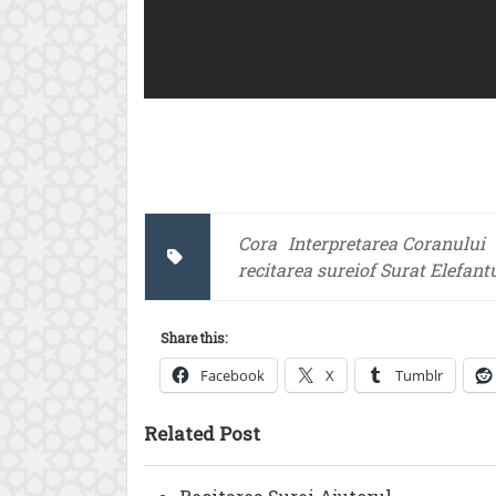
Cora
Interpretarea Coranului
recitarea sureiof Surat Elefant
Share this:
Facebook
X
Tumblr
Related Post