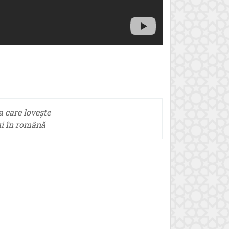
a care lovește
i în română