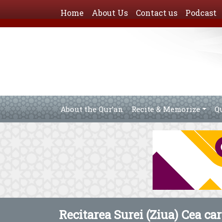
Home
About Us
Contact us
Podcast
About the Qur’an
Recite & Memorize
Q
Recitarea Surei (Ziua) Cea car