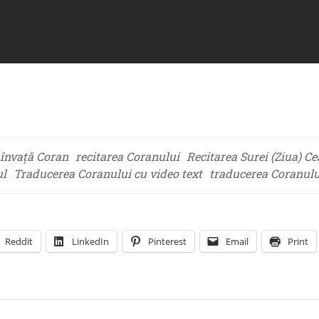
învață Coran
recitarea Coranului
Recitarea Surei (Ziua) Ce
ul
Traducerea Coranului cu video text
traducerea Coranulu
Reddit
LinkedIn
Pinterest
Email
Print