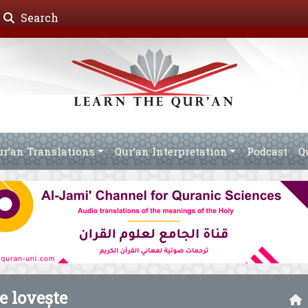
Search
ur’an Translations
Qur’an Interpretation
Podcast
Q
e lovește