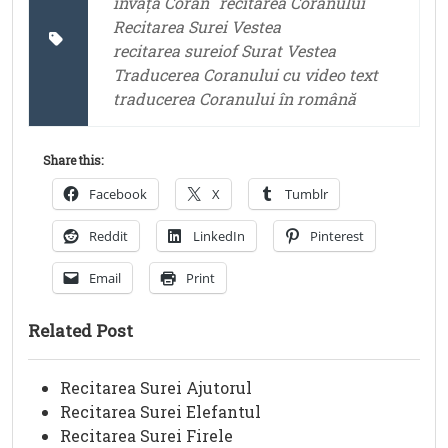
învață Coran
recitarea Coranului
Recitarea Surei Vestea
recitarea sureiof Surat Vestea
Traducerea Coranului cu video text
traducerea Coranului în română
Share this:
Facebook
X
Tumblr
Reddit
LinkedIn
Pinterest
Email
Print
Related Post
Recitarea Surei Ajutorul
Recitarea Surei Elefantul
Recitarea Surei Firele