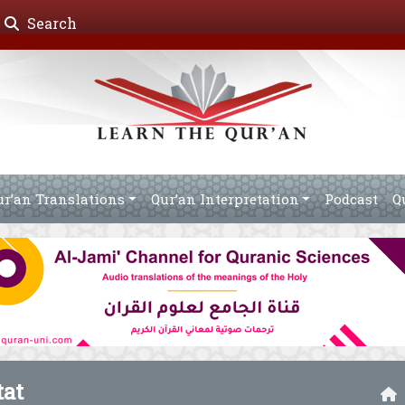
Search
ur’an Translations
Qur’an Interpretation
Podcast
Q
tat