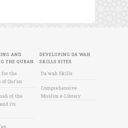
ING AND
DEVELOPING DA`WAH
NG THE QURAN
SKILLS SITES
 for the
Da`wah Skills
 of Qur’an
Comprehensive
nah of the
Muslim e-Library
and its
'an