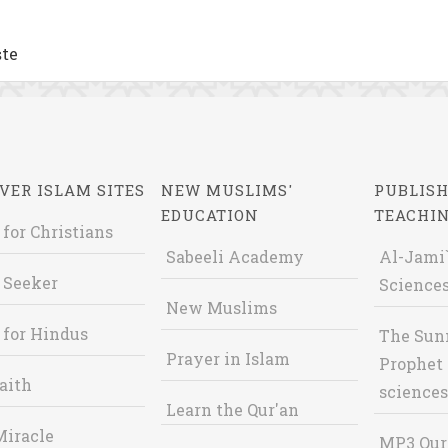
ște
VER ISLAM SITES
NEW MUSLIMS'
PUBLISH
EDUCATION
TEACHI
 for Christians
Sabeeli Academy
Al-Jami`
 Seeker
Sciences
New Muslims
 for Hindus
The Sun
Prayer in Islam
Prophet 
aith
sciences
Learn the Qur'an
Miracle
MP3 Qur