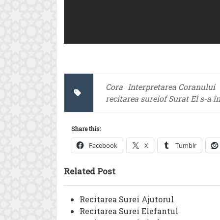
Cora
Interpretarea Coranului
recitarea sureiof Surat El s-a î
Share this:
Facebook
X
Tumblr
Related Post
Recitarea Surei Ajutorul
Recitarea Surei Elefantul