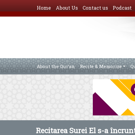
Home
About Us
Contact us
Podcast
About the Qur’an
Recite & Memorize
Q
Recitarea Surei El s-a încrun