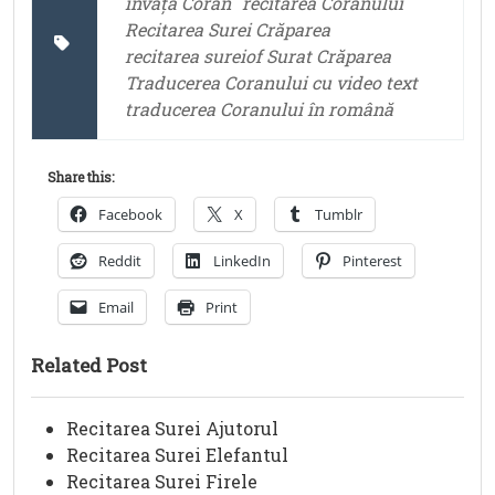
învață Coran
recitarea Coranului
Recitarea Surei Crăparea
recitarea sureiof Surat Crăparea
Traducerea Coranului cu video text
traducerea Coranului în română
Share this:
Facebook
X
Tumblr
Reddit
LinkedIn
Pinterest
Email
Print
Related Post
Recitarea Surei Ajutorul
Recitarea Surei Elefantul
Recitarea Surei Firele