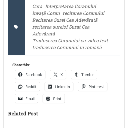
Cora
Interpretarea Coranului
învață Coran
recitarea Coranului
Recitarea Surei Cea Adevărată
recitarea sureiof Surat Cea
Adevărată
Traducerea Coranului cu video text
traducerea Coranului în română
Share this:
Facebook
X
Tumblr
Reddit
LinkedIn
Pinterest
Email
Print
Related Post