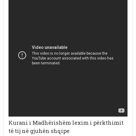
Kurani i Madhërishëm lexim i përkthimit
të tij në gjuhën shqipe