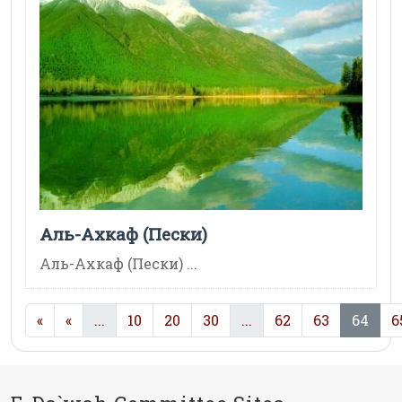
Аль-Ахкаф (Пески)
Аль-Ахкаф (Пески) ...
(current)
(current)
(cur
«
«
...
10
20
30
...
62
63
64
6