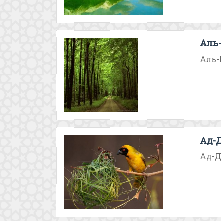
Аль
Аль-
Ад-
Ад-Д