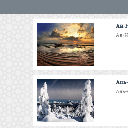
Ан-Н
Ан-На
Аль-
Аль-Ф