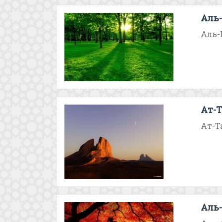
Аль
Аль-К
Ат-Т
Ат-Т
Аль-