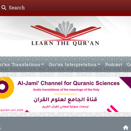
Search
ur’an Translations
Qur’an Interpretation
Podcast
Q
ы