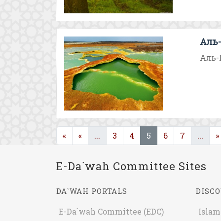
Аль-
Аль-
(current)
(current)
(cur
«
«
...
3
4
5
6
7
...
»
E-Da`wah Committee Sites
DA`WAH PORTALS
DISCO
E-Da`wah Committee (EDC)
Islam