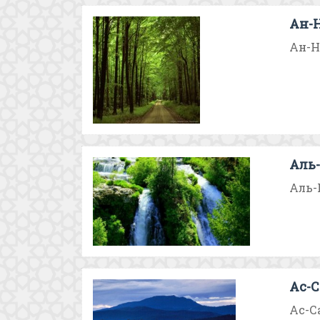
Ан-
Ан-На
Аль
Аль-
Ас-С
Ас-Са