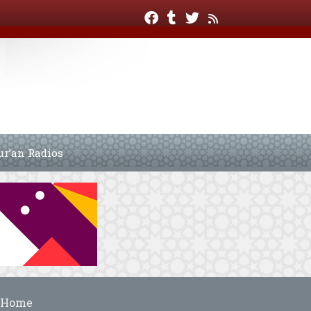
ur’an Radios
Home