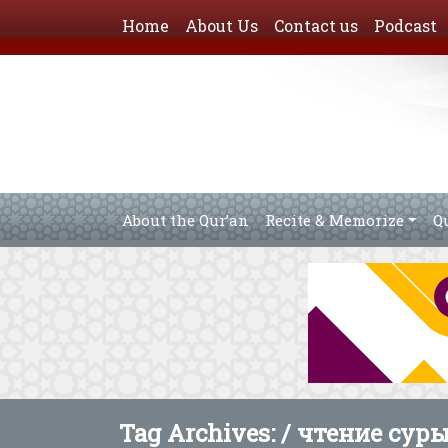
Home
About Us
Contact us
Podcast
About the Qur’an
Recite & Memorize
Q
Tag Archives: /
чтение сур