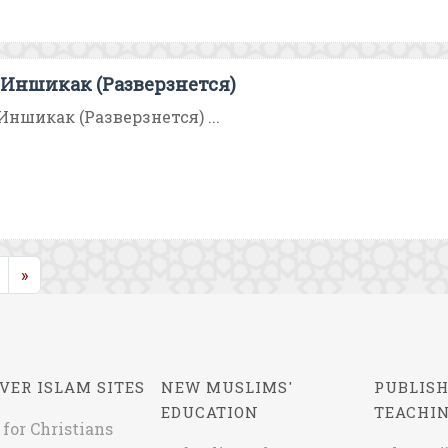
Иншикак (Разверзнется)
Иншикак (Разверзнется) ...
rent)
»
VER ISLAM SITES
NEW MUSLIMS'
PUBLISH
EDUCATION
TEACHI
 for Christians