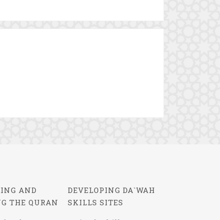
ING AND
DEVELOPING DA`WAH
NG THE QURAN
SKILLS SITES