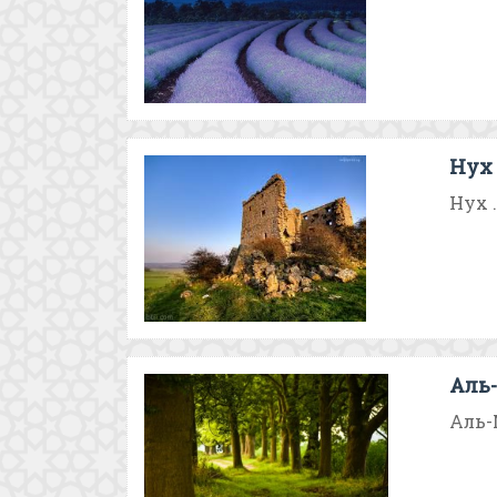
Нух
Нух .
Аль
Аль-