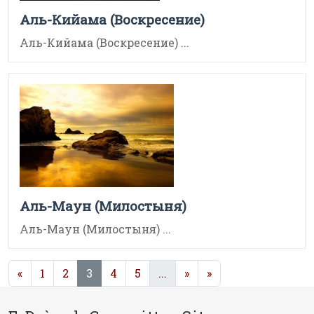
Аль-Кийама (Воскресение)
Аль-Кийама (Воскресение) ...
Аль-Маун (Милостыня)
Аль-Маун (Милостыня) ...
(current)
(current)
«
1
2
3
4
5
...
»
»