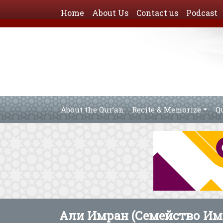
Home
About Us
Contact us
Podcast
About the Qur’an
Recite & Memorize
Q
Али Имран (Семейство Им