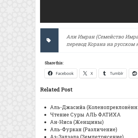
Али Имран (Семейство Имра
перевод Корана на русском 
Share this:
Facebook
X
Tumblr
Related Post
Аль-Джасийа (Коленопреклонённ
Чтение Суры АЛЬ ФАТИХА
Ан-Ниса (Женщины)
Аль-Фуркан (Различение)
Аз-Залзала (Землетрясение)