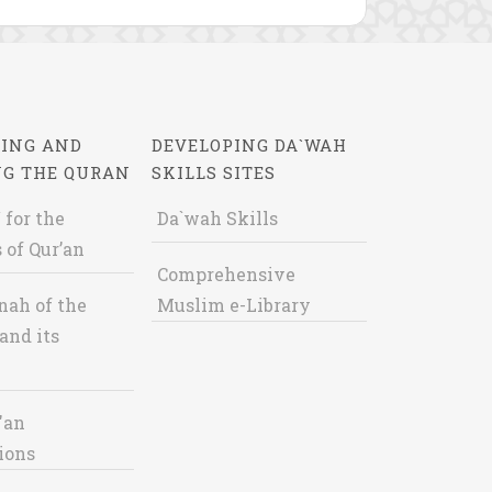
ING AND
DEVELOPING DA`WAH
NG THE QURAN
SKILLS SITES
 for the
Da`wah Skills
 of Qur’an
Comprehensive
nah of the
Muslim e-Library
and its
'an
ions