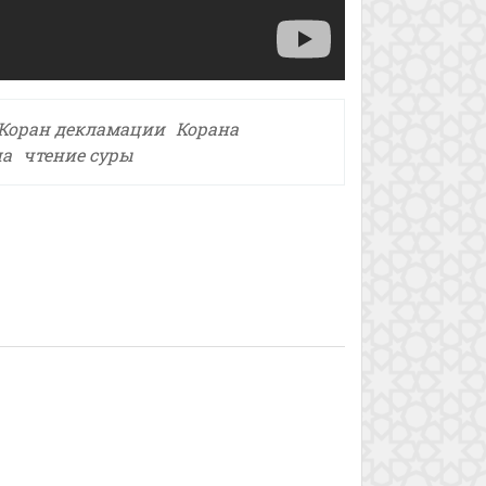
Коран декламации
Корана
на
чтение суры