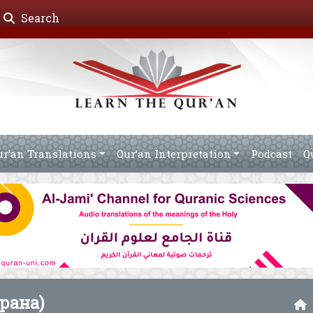
Search
ur’an Translations
Qur’an Interpretation
Podcast
Q
рана)