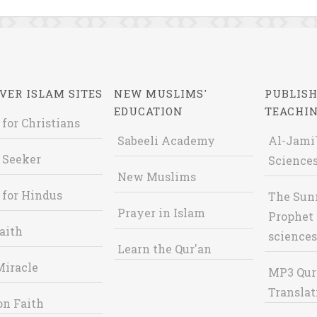
VER ISLAM SITES
NEW MUSLIMS'
PUBLISH
EDUCATION
TEACHI
 for Christians
Sabeeli Academy
Al-Jami`
 Seeker
Sciences
New Muslims
 for Hindus
The Sun
Prayer in Islam
Prophet 
aith
sciences
Learn the Qur'an
Miracle
MP3 Qur
Translat
on Faith